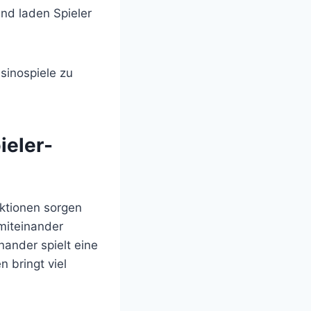
nd laden Spieler
sinospiele zu
ieler-
nktionen sorgen
miteinander
nander spielt eine
 bringt viel