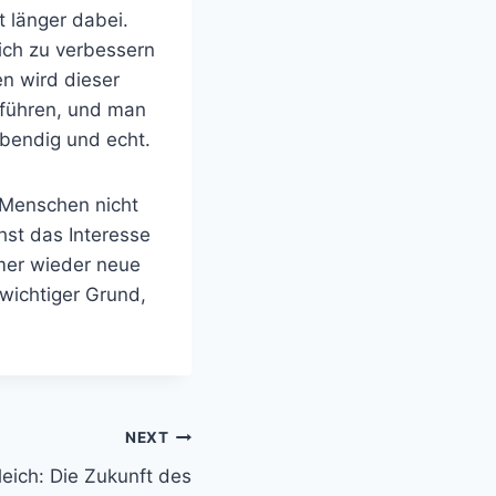
t länger dabei.
sich zu verbessern
en wird dieser
 führen, und man
bendig und echt.
n Menschen nicht
hst das Interesse
mer wieder neue
wichtiger Grund,
NEXT
leich: Die Zukunft des