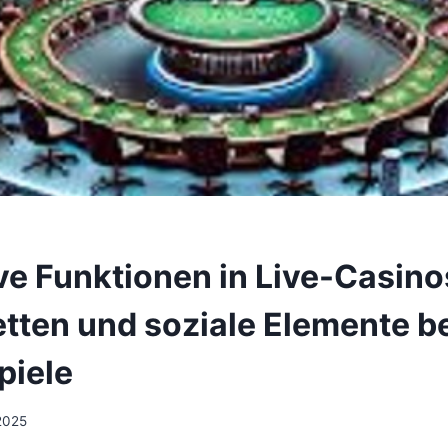
ve Funktionen in Live-Casino
ten und soziale Elemente be
piele
2025