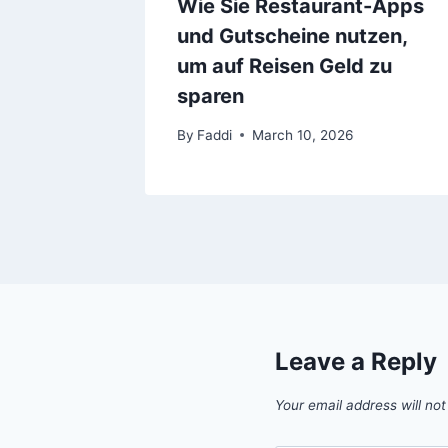
l für
Wie Sie Restaurant-Apps
r-
und Gutscheine nutzen,
um auf Reisen Geld zu
sparen
25
By
Faddi
March 10, 2026
Leave a Reply
Your email address will not