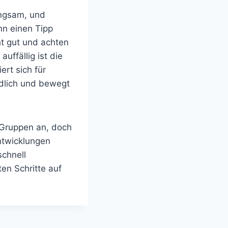
angsam, und
nn einen Tipp
ht gut und achten
uffällig ist die
ert sich für
ndlich und bewegt
 Gruppen an, doch
ntwicklungen
schnell
en Schritte auf