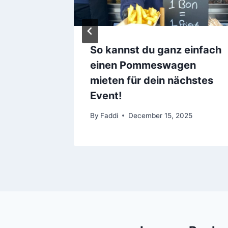
So kannst du ganz einfach
einen Pommeswagen
mieten für dein nächstes
Event!
By
Faddi
December 15, 2025