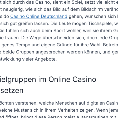
sich durch das Casino, sieht ein Spiel, setzt vielleicht 
 neugierig, wie sich das Bild auf dem Bildschirm verände
osido
Casino Online Deutschland
gehen, wünschen sich k
sich gut greifen lassen. Die Leute mögen Tischspiele, w
 Sie fühlen sich auch beim Sport wohler, weil sie ihrem G
tie trauen. Die Wege überschneiden sich, doch jede Gru
 eigenes Tempo und eigene Gründe für ihre Wahl. Betrei
ie beide Gruppen angesprochen werden können, und ge
ntwicklung vieler Angebote.
ielgruppen im Online Casino
setzen
möchten verstehen, welche Menschen auf digitalen Casi
elche Muster sich in ihrem Verhalten zeigen. Wenn jem
d öffnet, bringt diese Person meist Alltagsroutinen mit, 