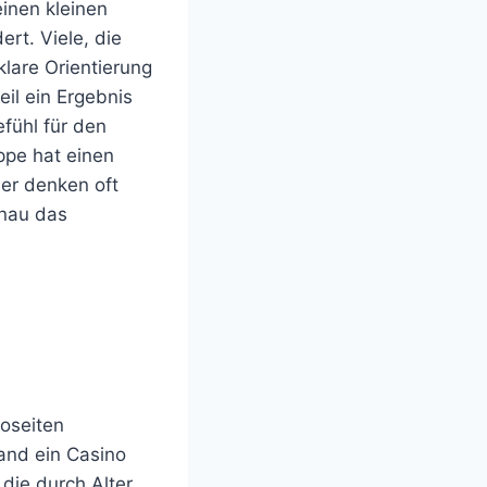
einen kleinen
rt. Viele, die
lare Orientierung
eil ein Ergebnis
efühl für den
ppe hat einen
ber denken oft
nau das
noseiten
and ein Casino
die durch Alter,