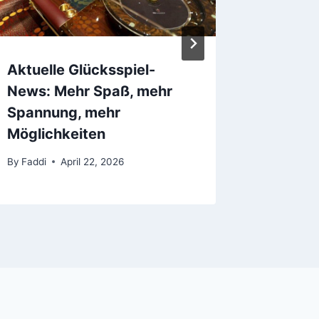
Aktuelle Glücksspiel-
How Ca
News: Mehr Spaß, mehr
Played 
Spannung, mehr
By
Faddi
Möglichkeiten
By
Faddi
April 22, 2026