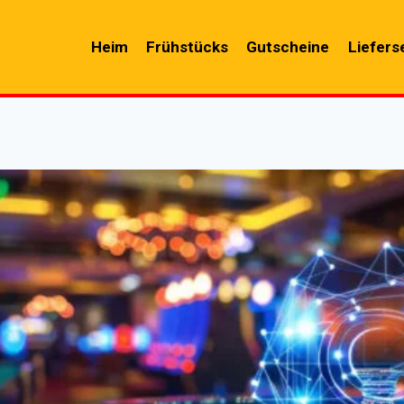
Heim
Frühstücks
Gutscheine
Liefers