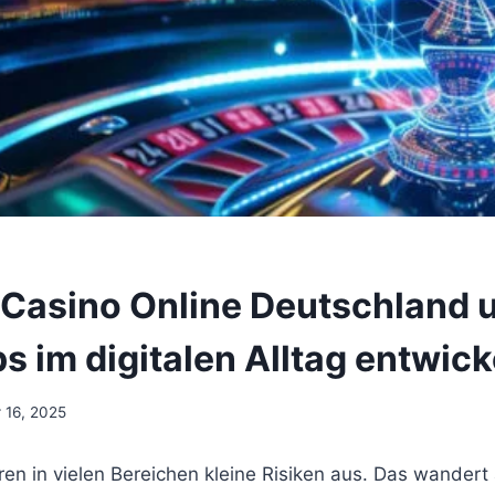
 Casino Online Deutschland 
s im digitalen Alltag entwick
 16, 2025
n in vielen Bereichen kleine Risiken aus. Das wandert a