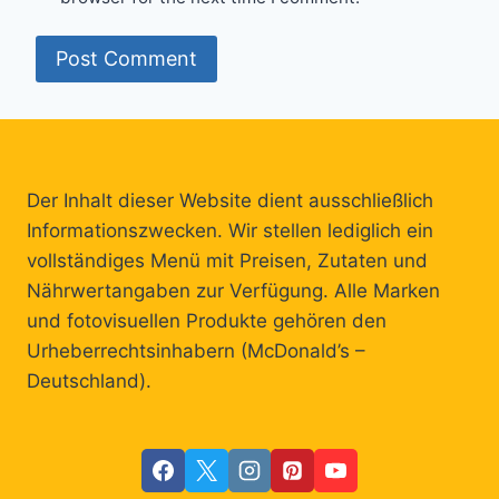
Der Inhalt dieser Website dient ausschließlich
Informationszwecken. Wir stellen lediglich ein
vollständiges Menü mit Preisen, Zutaten und
Nährwertangaben zur Verfügung. Alle Marken
und fotovisuellen Produkte gehören den
Urheberrechtsinhabern (McDonald’s –
Deutschland).