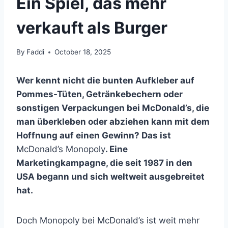
Ein Spiel, das mehr
verkauft als Burger
By
Faddi
October 18, 2025
Wer kennt nicht die bunten Aufkleber auf
Pommes-Tüten, Getränke­bechern oder
sonstigen Verpackungen bei McDonald’s, die
man überkleben oder abziehen kann mit dem
Hoffnung auf einen Gewinn? Das ist
McDonald’s Monopoly
. Eine
Marketingkampagne, die seit 1987 in den
USA begann und sich weltweit ausgebreitet
hat.
Doch Monopoly bei McDonald’s ist weit mehr