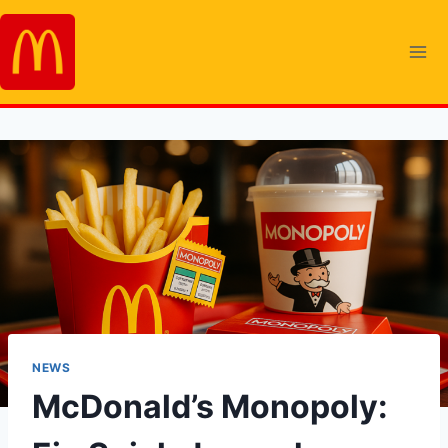
Skip
to
content
NEWS
McDonald’s Monopoly: