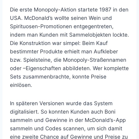
Die erste Monopoly-Aktion startete 1987 in den
USA. McDonald’s wollte seinen Wein und
Spirituosen-Promotionen entgegentreten,
indem man Kunden mit Sammelobjekten lockte.
Die Konstruktion war simpel: Beim Kauf
bestimmter Produkte erhielt man Aufkleber
bzw. Spielsteine, die Monopoly-Straßennamen
oder –Eigenschaften abbildeten. Wer komplette
Sets zusammenbrachte, konnte Preise
einlösen.
In späteren Versionen wurde das System
digitalisiert. So konnten Kunden auch Boni
sammeln und Gewinne in der McDonald’s-App
sammeln und Codes scannen, um sich damit
eine zweite Chance auf Gewinne und Preise zu