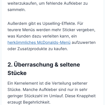
weiterzukaufen, um fehlende Aufkleber zu
sammeln.
Außerdem gibt es Upselling-Effekte. Für
teurere Menüs werden mehr Sticker vergeben,
was Kunden dazu verleiten kann, ein
herkömmliches McDonalds-Menü
aufzuwerten
oder Zusatzprodukte zu kaufen.
2. Überraschung & seltene
Stücke
Ein Kernelement ist die Verteilung seltener
Stücke. Manche Aufkleber sind nur in sehr
geringer Stückzahl im Umlauf. Diese Knappheit
erzeugt Begehrlichkeit.