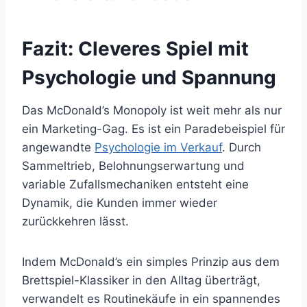
Fazit: Cleveres Spiel mit
Psychologie und Spannung
Das McDonald’s Monopoly ist weit mehr als nur
ein Marketing-Gag. Es ist ein Paradebeispiel für
angewandte
Psychologie im Verkauf
. Durch
Sammeltrieb, Belohnungserwartung und
variable Zufallsmechaniken entsteht eine
Dynamik, die Kunden immer wieder
zurückkehren lässt.
Indem McDonald’s ein simples Prinzip aus dem
Brettspiel-Klassiker in den Alltag überträgt,
verwandelt es Routinekäufe in ein spannendes