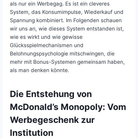
als nur ein Werbegag. Es ist ein cleveres
System, das Konsumimpulse, Wiederkauf und
Spannung kombiniert. Im Folgenden schauen
wir uns an, wie dieses System entstanden ist,
wie es wirkt und wie gewisse
Glücksspielmechanismen und
Belohnungspsychologie mitschwingen, die
mehr mit Bonus-Systemen gemeinsam haben,
als man denken könnte.
Die Entstehung von
McDonald’s Monopoly: Vom
Werbegeschenk zur
Institution