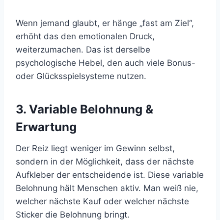
Wenn jemand glaubt, er hänge „fast am Ziel“,
erhöht das den emotionalen Druck,
weiterzumachen. Das ist derselbe
psychologische Hebel, den auch viele Bonus-
oder Glücksspielsysteme nutzen.
3. Variable Belohnung &
Erwartung
Der Reiz liegt weniger im Gewinn selbst,
sondern in der Möglichkeit, dass der nächste
Aufkleber der entscheidende ist. Diese variable
Belohnung hält Menschen aktiv. Man weiß nie,
welcher nächste Kauf oder welcher nächste
Sticker die Belohnung bringt.